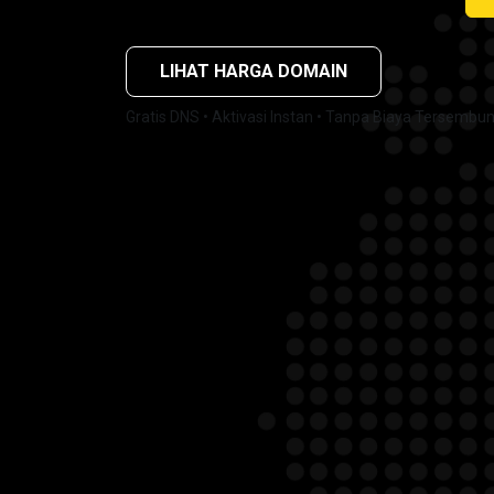
LIHAT HARGA DOMAIN
Gratis DNS • Aktivasi Instan • Tanpa Biaya Tersembun