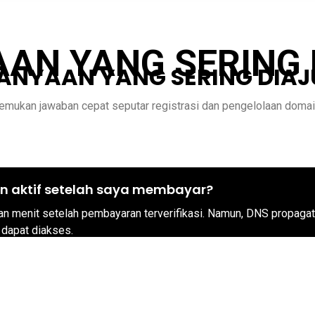
AN YANG SERING
ANYAAN YANG SERING DIA
emukan jawaban cepat seputar registrasi dan pengelolaan domai
n aktif setelah saya membayar?
gan menit setelah pembayaran terverifikasi. Namun, DNS propag
dapat diakses.
a beberapa layanan yang tidak dapat langsung aktif. Misalnya s
 yang memiliki persyaratan.