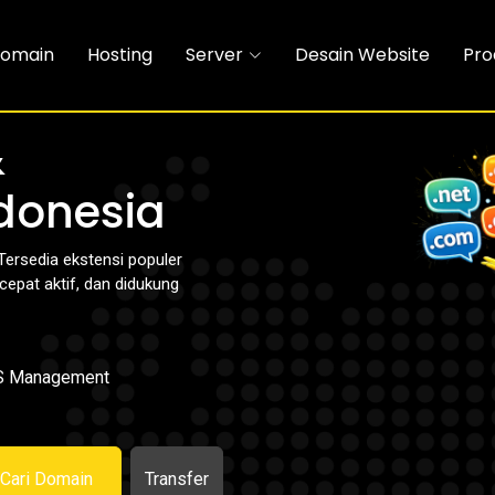
omain
Hosting
Server
Desain Website
Pro
&
ndonesia
Tersedia ekstensi populer
 cepat aktif, dan didukung
 Management
Cari Domain
Transfer