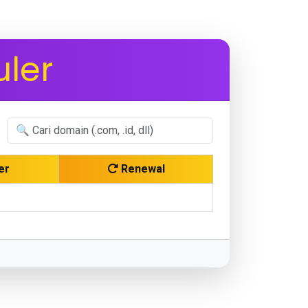
ler
er
Renewal