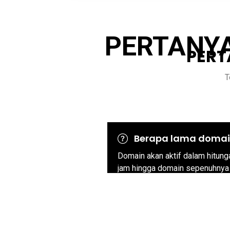
PERTANYA
PERT
T
Berapa lama domai
Domain akan aktif dalam hitun
jam hingga domain sepenuhnya 
Namun perlu diketahui bahwa ad
.co.id, .or.id, dan ekstensi lain