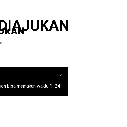
 DIAJUKAN
JUKAN
n.
ation bisa memakan waktu 1–24
eperti domain dengan ekstensi